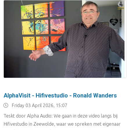
AlphaVisit - Hifivestudio - Ronald Wanders
Friday 03 April 2026, 15:07
Teskt door Alpha Audio: We gaan in deze video langs bij
Hifivestudio in Zeewolde, waar we spreken met eigenaar