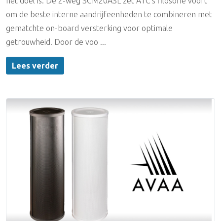
het doel is. De 2-weg SCM20ASL zet ATC's filosofie voort
om de beste interne aandrijfeenheden te combineren met
gematchte on-board versterking voor optimale
getrouwheid. Door de voo ...
Lees verder