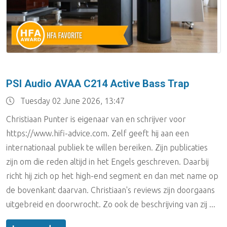
Lake People
Lynx Studio Technology
imersiv
PSI Audio AVAA C214 Active Bass Trap
MUTEC
Tuesday 02 June 2026, 13:47
Christiaan Punter is eigenaar van en schrijver voor
PSI Audio
https://www.hifi-advice.com. Zelf geeft hij aan een
internationaal publiek te willen bereiken. Zijn publicaties
zijn om die reden altijd in het Engels geschreven. Daarbij
richt hij zich op het high-end segment en dan met name op
de bovenkant daarvan. Christiaan's reviews zijn doorgaans
uitgebreid en doorwrocht. Zo ook de beschrijving van zij ...