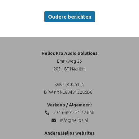
Oudere berichten
Helios Pro Audio Solutions
Emrikweg 26
2031 BT Haarlem
KvK : 34056135
BTW nr: NL804813206B01
Verkoop / Algemeen:
+31 (0)23 - 51 72 666
info@helios.nl
Andere Helios websites